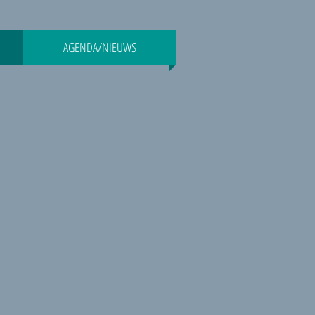
AGENDA/NIEUWS
P1070809
20150601_094630