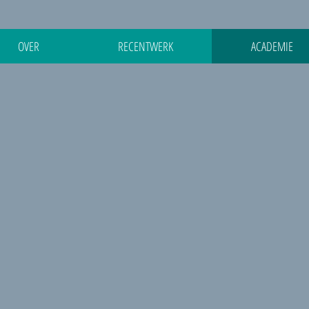
OVER
RECENTWERK
ACADEMIE
070812
P1070810
150601_094616
20150601_094621